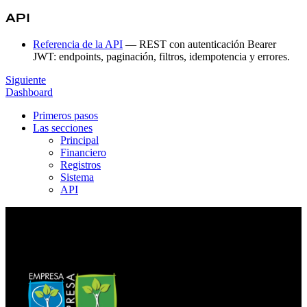
API
Referencia de la API
— REST con autenticación Bearer
JWT: endpoints, paginación, filtros, idempotencia y errores.
Siguiente
Dashboard
Primeros pasos
Las secciones
Principal
Financiero
Registros
Sistema
API