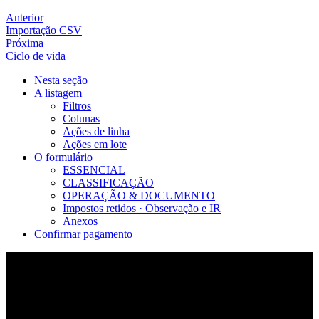
Anterior
Importação CSV
Próxima
Ciclo de vida
Nesta seção
A listagem
Filtros
Colunas
Ações de linha
Ações em lote
O formulário
ESSENCIAL
CLASSIFICAÇÃO
OPERAÇÃO & DOCUMENTO
Impostos retidos · Observação e IR
Anexos
Confirmar pagamento