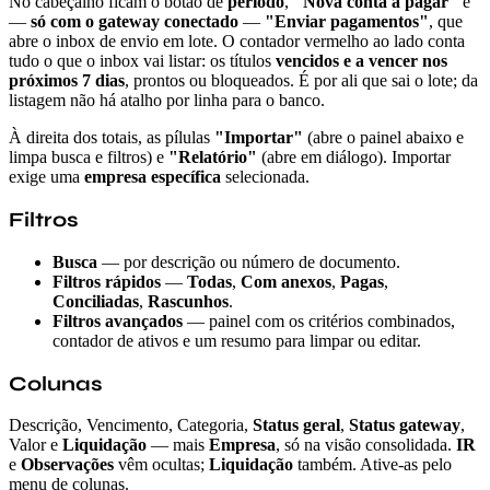
No cabeçalho ficam o botão de
período
,
"Nova conta a pagar"
e
—
só com o gateway conectado
—
"Enviar pagamentos"
, que
abre o inbox de envio em lote. O contador vermelho ao lado conta
tudo o que o inbox vai listar: os títulos
vencidos e a vencer nos
próximos 7 dias
, prontos ou bloqueados. É por ali que sai o lote; da
listagem não há atalho por linha para o banco.
À direita dos totais, as pílulas
"Importar"
(abre o painel abaixo e
limpa busca e filtros) e
"Relatório"
(abre em diálogo). Importar
exige uma
empresa específica
selecionada.
Filtros
Busca
— por descrição ou número de documento.
Filtros rápidos
—
Todas
,
Com anexos
,
Pagas
,
Conciliadas
,
Rascunhos
.
Filtros avançados
— painel com os critérios combinados,
contador de ativos e um resumo para limpar ou editar.
Colunas
Descrição, Vencimento, Categoria,
Status geral
,
Status gateway
,
Valor e
Liquidação
— mais
Empresa
, só na visão consolidada.
IR
e
Observações
vêm ocultas;
Liquidação
também. Ative-as pelo
menu de colunas.