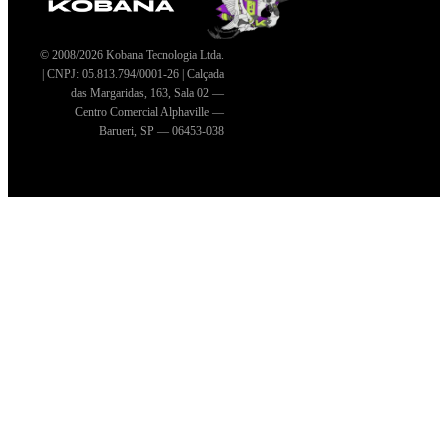
© 2008/2026 Kobana Tecnologia Ltda.
| CNPJ: 05.813.794/0001-26 | Calçada
das Margaridas, 163, Sala 02 —
Centro Comercial Alphaville —
Barueri, SP — 06453-038