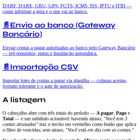
DARF, DARE, GRU, GPS, FGTS, ICMS, ISS, IPTU e ITBI —
como informar a guia e o que vai ao banco.
📄️
Envio ao banco (Gateway
Bancário)
Enviar contas a pagar autorizadas ao banco pelo Gateway Bancário
— pré-requisitos, status e liquidação automática.
📄️
Importação CSV
Importar lotes de contas a pagar via planilha — colunas aceitas,
formato tolerante e o gate de autorização.
A listagem
O cabeçalho abre com três totais do período —
A pagar
,
Pago
e
Total
— e um subtítulo acionável: havendo atraso,
"Você tem 3
contas atrasadas"
traz o trecho em vermelho como botão que aplica
o filtro de vencidas; sem atraso,
"Você está em dia com as contas."