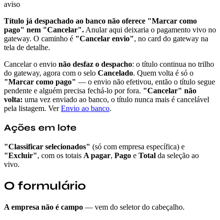
aviso
Título já despachado ao banco não oferece "Marcar como
pago" nem "Cancelar".
Anular aqui deixaria o pagamento vivo no
gateway. O caminho é
"Cancelar envio"
, no card do gateway na
tela de detalhe.
Cancelar o envio
não desfaz o despacho
: o título continua no trilho
do gateway, agora com o selo
Cancelado
. Quem volta é só o
"Marcar como pago"
— o envio não efetivou, então o título segue
pendente e alguém precisa fechá-lo por fora.
"Cancelar" não
volta:
uma vez enviado ao banco, o título nunca mais é cancelável
pela listagem. Ver
Envio ao banco
.
Ações em lote
"Classificar selecionados"
(só com empresa específica) e
"Excluir"
, com os totais
A pagar
,
Pago
e
Total
da seleção ao
vivo.
O formulário
A empresa não é campo
— vem do seletor do cabeçalho.