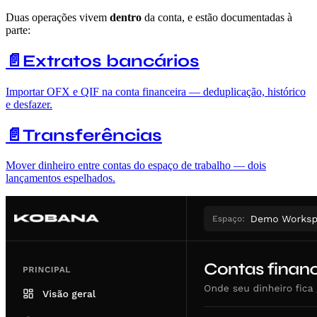
Duas operações vivem
dentro
da conta, e estão documentadas à
parte:
📄️
Extratos bancários
Importar OFX e QIF na conta financeira — deduplicação, histórico
e desfazer.
📄️
Transferências
Mover dinheiro entre contas do espaço de trabalho — dois
lançamentos espelhados.