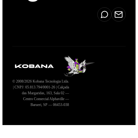
© 2008/2026 Kobana Tecnologia Ltda.
| CNPJ: 05.813.794/0001-26 | Calçada
das Margaridas, 163, Sala 02 —
Centro Comercial Alphaville —
Barueri, SP — 06453-038