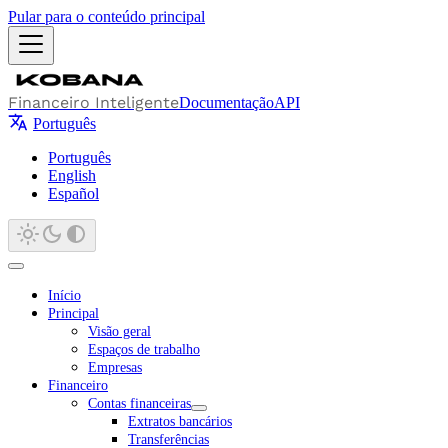
Pular para o conteúdo principal
Financeiro Inteligente
Documentação
API
Português
Português
English
Español
Início
Principal
Visão geral
Espaços de trabalho
Empresas
Financeiro
Contas financeiras
Extratos bancários
Transferências