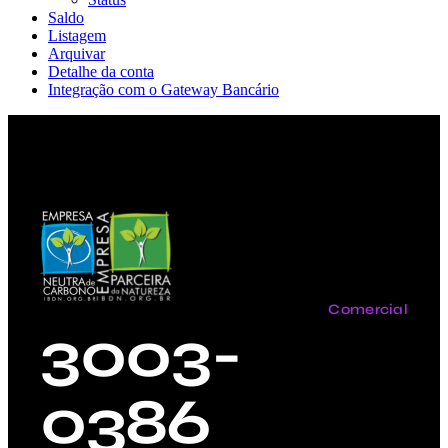
Saldo
Listagem
Arquivar
Detalhe da conta
Integração com o Gateway Bancário
Comercial
3003-
0386