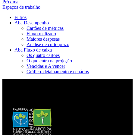
Próxima
Espaços de trabalho
Filtros
Aba Desempenho
Cartões de métricas
Fluxo realizado
Maiores despesas
Análise de curto prazo
Aba Fluxo de caixa
Os quatro cartões
O que entra na projeção
Vencidas e A vencer
Gráfico, detalhamento e cenários