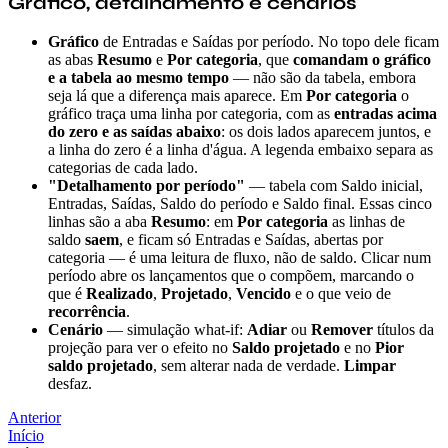
Gráfico, detalhamento e cenários
Gráfico
de Entradas e Saídas por período. No topo dele ficam
as abas
Resumo
e
Por categoria
, que
comandam o gráfico
e a tabela ao mesmo tempo
— não são da tabela, embora
seja lá que a diferença mais aparece. Em
Por categoria
o
gráfico traça uma linha por categoria, com as
entradas acima
do zero e as saídas abaixo
: os dois lados aparecem juntos, e
a linha do zero é a linha d'água. A legenda embaixo separa as
categorias de cada lado.
"Detalhamento por período"
— tabela com Saldo inicial,
Entradas, Saídas, Saldo do período e Saldo final. Essas cinco
linhas são a aba
Resumo
: em
Por categoria
as linhas de
saldo
saem
, e ficam só Entradas e Saídas, abertas por
categoria — é uma leitura de fluxo, não de saldo. Clicar num
período abre os lançamentos que o compõem, marcando o
que é
Realizado
,
Projetado
,
Vencido
e o que veio de
recorrência
.
Cenário
— simulação what-if:
Adiar
ou
Remover
títulos da
projeção para ver o efeito no
Saldo projetado
e no
Pior
saldo projetado
, sem alterar nada de verdade.
Limpar
desfaz.
Anterior
Início