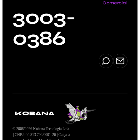
Comercial
3003-
0386
© 2008/2026 Kobana Tecnologia Ltda.
| CNPJ: 05.813.794/0001-26 | Calçada