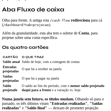
Aba Fluxo de caixa
Olha para frente. A antiga rota
redireciona
para cá
/cash-flow
(
).
/dashboard?tab=projecao
Além da granularidade, esta aba tem o seletor de
Conta
, para
projetar sobre uma conta específica.
Os quatro cartões
CARTÃO
O QUE TRAZ
Saldo atual
Saldo de hoje, com a contagem de contas
Entradas
O que há a receber na janela
projetadas
Saídas
O que há a pagar na janela
projetadas
Saldo
O saldo ao fim do período, com o
menor saldo projetado
projetado
daqui para a frente
e a variação vs. hoje
Numa janela sem futuro, os títulos mudam.
Olhando só para o
passado, os três últimos viram
"Entradas realizadas"
,
"Saídas
realizadas"
e
"Saldo final"
— deixam de prometer projeção