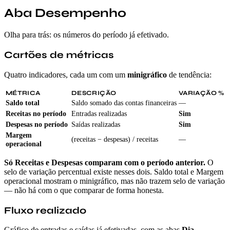
Aba Desempenho
Olha para trás: os números do período já efetivado.
Cartões de métricas
Quatro indicadores, cada um com um
minigráfico
de tendência:
MÉTRICA
DESCRIÇÃO
VARIAÇÃO %
Saldo total
Saldo somado das contas financeiras
—
Receitas no período
Entradas realizadas
Sim
Despesas no período
Saídas realizadas
Sim
Margem
(receitas − despesas) / receitas
—
operacional
Só Receitas e Despesas comparam com o período anterior.
O
selo de variação percentual existe nesses dois. Saldo total e Margem
operacional mostram o minigráfico, mas não trazem selo de variação
— não há com o que comparar de forma honesta.
Fluxo realizado
Gráfico de entradas e saídas já efetivadas, com as abas
Dia
,