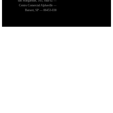
das Margaridas, 163, Sala 02 —
Centro Comercial Alphaville —
Barueri, SP — 06453-038