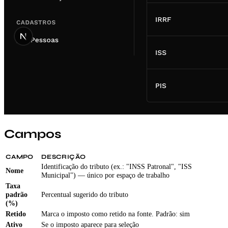
Campos
CAMPO
DESCRIÇÃO
Identificação do tributo (ex.: "INSS Patronal", "ISS
Nome
Municipal") — único por espaço de trabalho
Taxa
padrão
Percentual sugerido do tributo
(%)
Retido
Marca o imposto como retido na fonte. Padrão: sim
Ativo
Se o imposto aparece para seleção