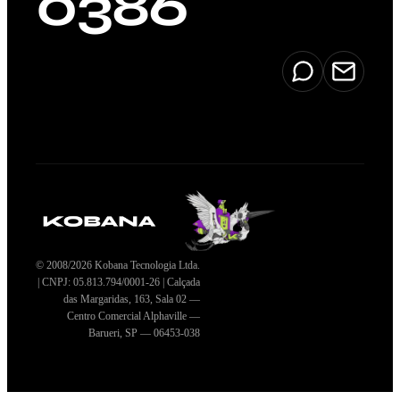
0386
© 2008/2026 Kobana Tecnologia Ltda.
| CNPJ: 05.813.794/0001-26 | Calçada
das Margaridas, 163, Sala 02 —
Centro Comercial Alphaville —
Barueri, SP — 06453-038