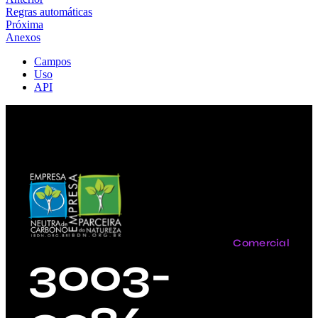
Regras automáticas
Próxima
Anexos
Campos
Uso
API
Comercial
3003-