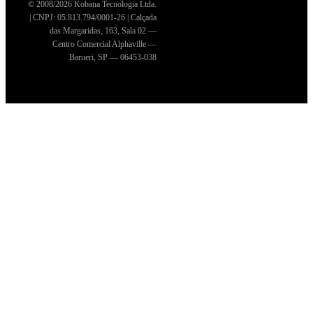
© 2008/2026 Kobana Tecnologia Ltda.
| CNPJ: 05.813.794/0001-26 | Calçada
das Margaridas, 163, Sala 02 —
Centro Comercial Alphaville —
Barueri, SP — 06453-038