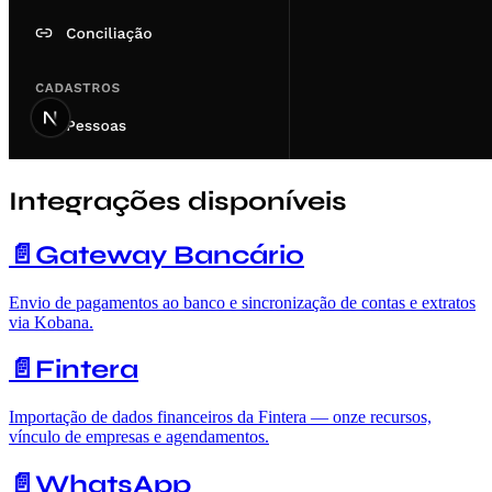
Integrações disponíveis
📄️
Gateway Bancário
Envio de pagamentos ao banco e sincronização de contas e extratos
via Kobana.
📄️
Fintera
Importação de dados financeiros da Fintera — onze recursos,
vínculo de empresas e agendamentos.
📄️
WhatsApp