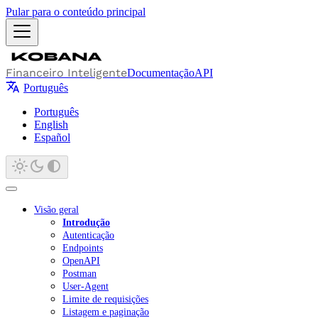
Pular para o conteúdo principal
Financeiro Inteligente
Documentação
API
Português
Português
English
Español
Visão geral
Introdução
Autenticação
Endpoints
OpenAPI
Postman
User-Agent
Limite de requisições
Listagem e paginação