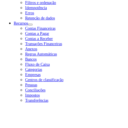
Filtros e ordenação
Idempotência
Erros
Retenção de dados
Recursos
Contas Financeiras
Contas a Pagar
Contas a Receber
Transações Financeiras
Anexos
Regras Automáticas
Bancos
Fluxo de Caixa
Categorias
Empresas
Centros de classificação
Pessoas
Conciliações
Impostos
Transferências