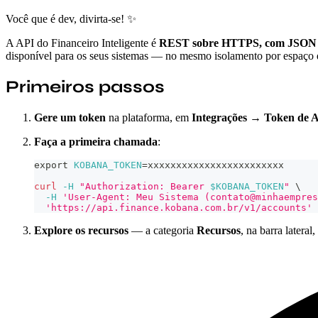
Você que é dev, divirta-se! ✨
A API do Financeiro Inteligente é
REST sobre HTTPS, com JSON e
disponível para os seus sistemas — no mesmo isolamento por espaço 
Primeiros passos
Gere um token
na plataforma, em
Integrações → Token de 
Faça a primeira chamada
:
export
KOBANA_TOKEN
=
xxxxxxxxxxxxxxxxxxxxxxxx
curl
-H
"Authorization: Bearer 
$KOBANA_TOKEN
"
\
-H
'User-Agent: Meu Sistema (contato@minhaempres
'https://api.finance.kobana.com.br/v1/accounts'
Explore os recursos
— a categoria
Recursos
, na barra later