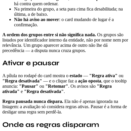
há contra quem ordenar.
Na primeira do grupo, a seta para cima fica desabilitada; na
última, a de baixo.
Não há aviso ao mover
: o card mudando de lugar é a
confirmação.
A ordem dos grupos entre si não significa nada.
Os grupos são
listados por identificador interno da entidade, não por nome nem por
relevância. Um grupo aparecer acima de outro não lhe dá
precedência — a disputa nunca cruza grupos.
Ativar e pausar
A pílula no rodapé do card mostra o
estado
—
"Regra ativa"
ou
"Regra desativada"
— e o clique faz a
ação oposta
, que o tooltip
anuncia:
"Pausar"
ou
"Retomar"
. Os avisos são
"Regra
ativada"
e
"Regra desativada"
.
Regra pausada nunca dispara.
Ela não é apenas ignorada na
listagem: a avaliação só considera regras ativas. Pausar é a forma de
desligar uma regra sem perdê-la.
Onde as regras disparam