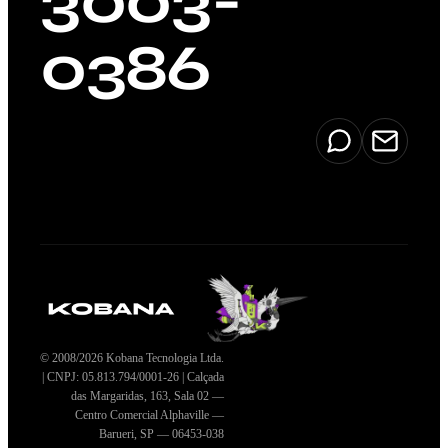
3003-
0386
© 2008/2026 Kobana Tecnologia Ltda.
| CNPJ: 05.813.794/0001-26 | Calçada
das Margaridas, 163, Sala 02 —
Centro Comercial Alphaville —
Barueri, SP — 06453-038