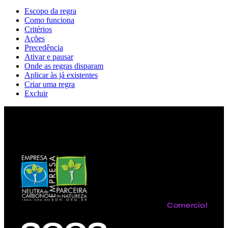
Escopo da regra
Como funciona
Critérios
Ações
Precedência
Ativar e pausar
Onde as regras disparam
Aplicar às já existentes
Criar uma regra
Excluir
Comercial