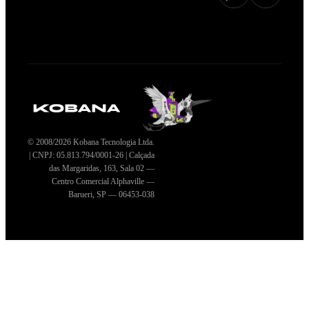
© 2008/2026 Kobana Tecnologia Ltda.
| CNPJ: 05.813.794/0001-26 | Calçada
das Margaridas, 163, Sala 02 —
Centro Comercial Alphaville —
Barueri, SP — 06453-038